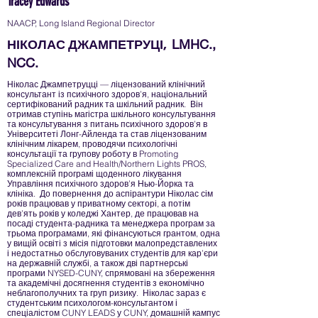
Tracey Edwards
NAACP, Long Island Regional Director
LMHC.,
НІКОЛАС ДЖАМПЕТРУЦІ,
NCC.
Ніколас Джампетруцці — ліцензований клінічний
консультант із психічного здоров’я, національний
сертифікований радник та шкільний радник. Він
отримав ступінь магістра шкільного консультування
та консультування з питань психічного здоров’я в
Університеті Лонг-Айленда та став ліцензованим
клінічним лікарем, проводячи психологічні
консультації та групову роботу в Promoting
Specialized Care and Health/Northern Lights PROS,
комплексній програмі щоденного лікування
Управління психічного здоров’я Нью-Йорка та
клініка. До повернення до аспірантури Ніколас сім
років працював у приватному секторі, а потім
дев’ять років у коледжі Хантер, де працював на
посаді студента-радника та менеджера програм за
трьома програмами, які фінансуються грантом, одна
у вищій освіті з місія підготовки малопредставлених
і недостатньо обслуговуваних студентів для кар’єри
на державній службі, а також дві партнерські
програми NYSED-CUNY, спрямовані на збереження
та академічні досягнення студентів з економічно
неблагополучних та груп ризику. Ніколас зараз є
студентським психологом-консультантом і
спеціалістом CUNY LEADS у CUNY, домашній кампус