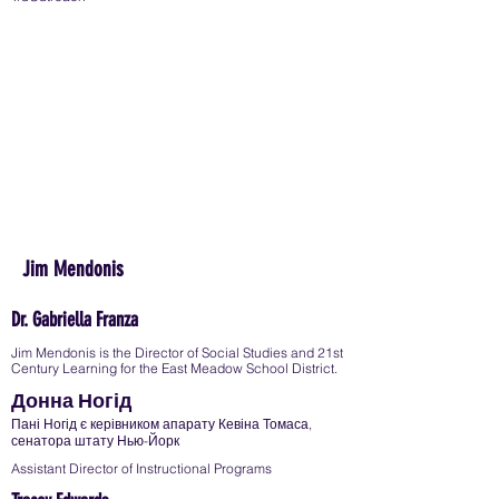
Jim Mendonis
Dr. Gabriella Franza
Jim Mendonis is the Director of Social Studies and 21st
Century Learning for the East Meadow School District.
Донна Ногід
Пані Ногід є керівником апарату Кевіна Томаса,
сенатора штату Нью-Йорк
Assistant Director of Instructional Programs