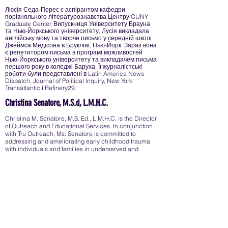
Люсія Седа-Перес є аспірантом кафедри
порівняльного літературознавства Центру CUNY
Graduate Center. Випускниця Університету Брауна
та Нью-Йоркського університету, Лусія викладала
англійську мову та творче письмо у середній школі
Джеймса Медісона в Брукліні, Нью-Йорк. Зараз вона
є репетитором письма в програмі можливостей
Нью-Йоркського університету та викладачем письма
першого року в коледжі Баруха. Її журналістські
роботи були представлені в Latin America News
Dispatch, Journal of Political Inquiry, New York
Transatlantic і Refinery29.
Christina Senatore, M.S.d, L.M.H.C.
Christina M. Senatore, M.S. Ed., L.M.H.C. is the Director
of Outreach and Educational Services. In conjunction
with Tru Outreach, Ms. Senatore is committed to
addressing and ameliorating early childhood trauma
with individuals and families in underserved and
disadvantaged communities.
ДОКТОР. ГЕРІЛІН СМІТ
Доктор Сміт є директором керівництва в шкільному
окрузі Іст-Медоу. Вона закінчила Університет
Конкордія, де здобула ступінь доктора, та
Університет Лонг-Айленда, де отримала ступінь
магістра в галузі шкільного консультування. Доктор
Сміт розпочала свою кар'єру як шкільний
консультант і має понад 10 років досвіду