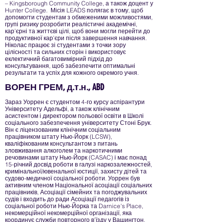
– Kingsborough Community College, а також доцент у
Hunter College. Місія LEADS полягає в тому, щоб
допомогти студентам з обмеженими можливостями,
групі ризику розробити реалістичні академічні,
кар’єрні та життєві цілі, щоб вони могли перейти до
продуктивної кар’єри після завершення навчання.
Ніколас працює зі студентами з точки зору
цілісності та сильних сторін і використовує
еклектичний багатовимірний підхід до
консультування, щоб забезпечити оптимальні
результати та успіх для кожного окремого учня.
ВОРЕН ГРЕМ, д.т.н., ABD
Зараз Уоррен є студентом 4-го курсу аспірантури
Університету Адельфі, а також клінічним
асистентом і директором польової освіти в Школі
соціального забезпечення університету Стоні Брук.
Він є ліцензованим клінічним соціальним
працівником штату Нью-Йорк (LCSW),
кваліфікованим консультантом з питань
зловживання алкоголем та наркотичними
речовинами штату Нью-Йорк (CASAC) і має понад
15-річний досвід роботи в галузі наркозалежностей,
кримінальної/ювенальної юстиції, захисту дітей та
судово-медичної соціальної роботи. Уоррен був
активним членом Національної асоціації соціальних
працівників, Асоціації сімейних та погоджувальних
судів і входить до ради Асоціації педагогів із
соціальної роботи Нью-Йорка та Darnice's Place,
некомерційної некомерційної організації, яка
координує служби повторного в’їзду у Вашингтон.