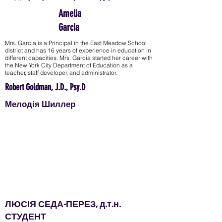
Amelia
Garcia
Mrs. Garcia is a Principal in the East Meadow School
district and has 16 years of experience in education in
different capacities. Mrs. Garcia started her career with
the New York City Department of Education as a
teacher, staff developer, and administrator.
Robert Goldman, J.D., Psy.D
Мелодія Шиллер
Люсія Седа-Перес є аспірантом кафедри
порівняльного літературознавства Центру CUNY
Graduate Center. Випускник Університету Брауна та
Нью-Йоркського університету, Лусія викладала
англійську мову та творче письмо у середній школі
Джеймса Медісона в Брукліні, Нью-Йорк. Зараз вона
є репетитором письма в програмі можливостей
Нью-Йоркського університету та викладачем письма
першого року в коледжі Баруха. Її журналістські
роботи були представлені в Latin America News
Dispatch, Journal of Political Inquiry, New York
Transatlantic і Refinery29.
ЛЮСІЯ СЕДА-ПЕРЕЗ, д.т.н.
СТУДЕНТ