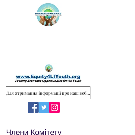
Для отримання інформації про наш веб-сайт звертайтеся за адресою: Equity4LIYouth@gmail.com
Члени Комітету